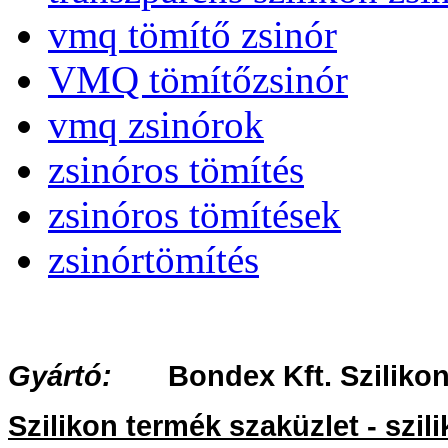
vmq tömítő zsinór
VMQ tömítőzsinór
vmq zsinórok
zsinóros tömítés
zsinóros tömítések
zsinórtömítés
Gyártó:
Bondex Kft. Szilikon 
Szilikon termék szaküzlet - szi