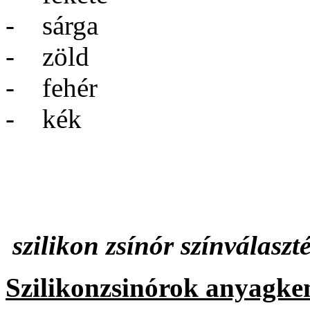
- sárga
- zöld
- fehér
- kék
szilikon zsínór színvála
Szilikonzsinórok anyagke