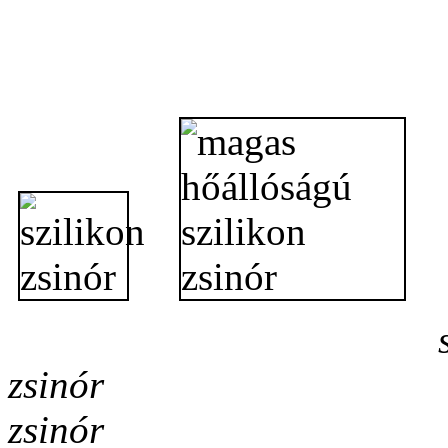
szilik
zsinór magas hő
zsinór