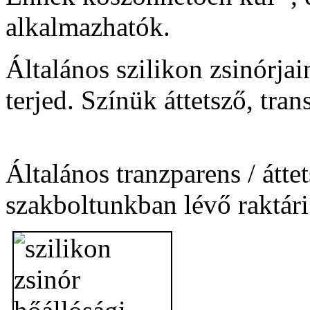
alkalmazhatók.
Általános szilikon zsinórjai
terjed. Színük áttetsző, tran
Általános tranzparens / átte
szakboltunkban lévő raktári