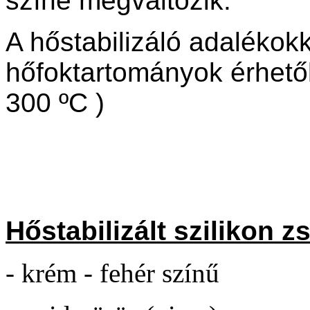
színe
megváltozik.
A h
őstabilizáló adalékok
hőfoktartományok érhetők
300 ºC )
H
őstabilizált szilikon z
- krém - fehér színű