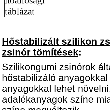
H
őstabilizált szilikon 
zsinór tömítések
:
Szilikongumi zsinórok ál
hőstabilizáló anyagokkal
anyagokkal lehet növelni.
adalékanyagok színe miat