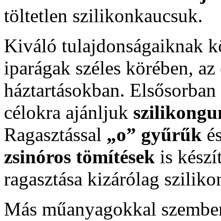
töltetlen szilikonkaucsuk.
Kiváló tulajdonságaiknak k
iparágak széles körében, az
háztartásokban. Elsősorban 
célokra ajánljuk
szilikongu
Ragasztással
„o” gyűrűk
és
zsinóros tömítések
is készí
ragasztása kizárólag szilik
Más műanyagokkal szemben