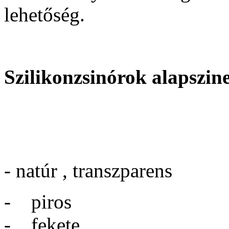
lehetőség.
Szilikonzsinórok alapsz
- natúr , transzparens
- piros
- fekete