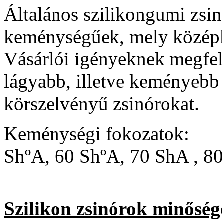
Általános szilikongumi zsi
keménységűek, mely középk
Vásárlói igényeknek megfel
lágyabb, illetve keményebb
körszelvényű zsinórokat.
Keménységi fokozatok:
ShºA, 60 ShºA, 70 ShA , 8
Szilikon zsinórok minőség