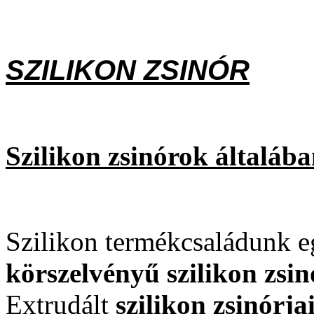
SZILIKON ZSINÓR
Szilikon zsinórok általába
Szilikon termékcsaládunk e
körszelvényű szilikon zsin
Extrudált
szilikon zsinórja