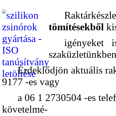
Raktárkészlet
tömítésekből
k
igényeket is k
szaküzletünkben
Érdeklődjön aktuális rakt
9177 -es vagy
a 06 1 2730504 -es telefo
követelmé-