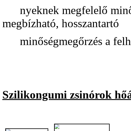
nyeknek megfelelő minősé
megbízható, hosszantartó
minőségmegőrzés a felhas
Szilikongumi zsinórok hőá