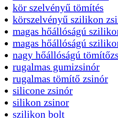
kör szelvényű tömítés
körszelvényű szilikon zs
magas hőállóságú sziliko
magas hőállóságú sziliko
nagy hőállóságú tömítőz
rugalmas gumizsinór
rugalmas tömítő zsinór
silicone zsinór
silikon zsinor
szilikon bolt