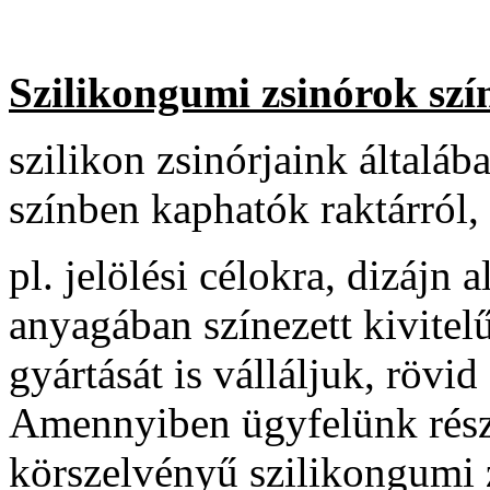
Szilikongumi zsinórok szí
szilikon zsinórjaink általába
színben kaphatók raktárról,
pl. jelölési célokra, dizájn
anyagában színezett kivitel
gyártását is válláljuk, rövid
Amennyiben ügyfelünk részé
körszelvényű szilikongumi z