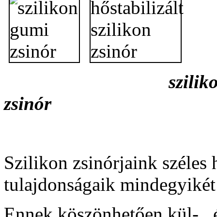
szilikon g
zsinór hőstabiliz
Szilikon zsinórjaink széles
tulajdonságaik mindegyikét
Ennek köszönhetően kül- , é