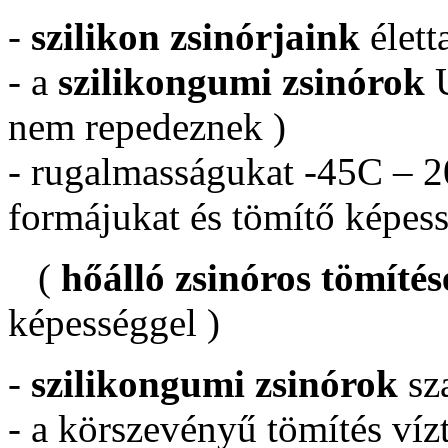
-
szilikon zsinórjaink
élet
- a
szilikongumi zsinórok
U
nem repedeznek )
- rugalmasságukat -45C – 20
formájukat és tömítő képess
(
hőálló zsinóros tömítés
képességgel )
-
szilikongumi zsinórok
sza
- a körszevényű tömítés vízt